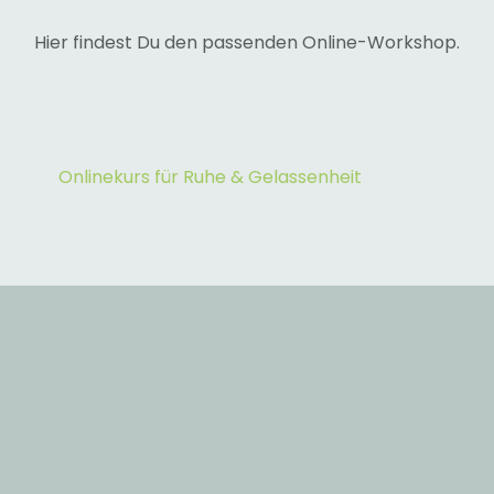
Hier findest Du den passenden Online-Workshop.
Onlinekurs für Ruhe & Gelassenheit
du hast fragen an mich?
Möchtest Du zum Beispiel mehr über einen
bestimmten Business-Workshop erfahren?
Oder bist Du unsicher, welcher Workshop am
besten für Dein Unternehmen geeignet ist?