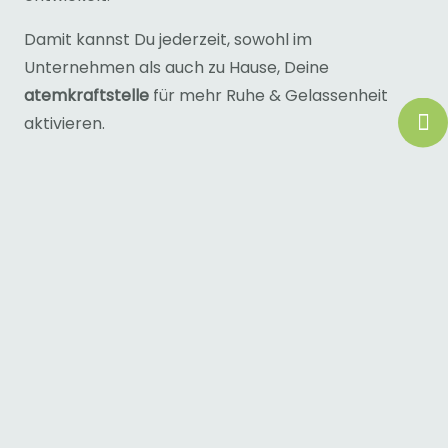
Damit kannst Du jederzeit, sowohl im
Unternehmen als auch zu Hause, Deine
atemkraftstelle
für mehr Ruhe & Gelassenheit
aktivieren.
lerne mich und die atemkraftstelle
kennen
Mein Name ist
Doris Völkl
, ich lebe mit meiner
Familie in einem inspirierenden, kleinen Ort in der
nördlichen Oberpfalz (Bayern).
Seit über einem Jahrzehnt bin ich zertifizierte
Präventologin
und habe mich auf die hochaktuelle
Thematik ganzheitliche Stressbewältigung
spezialisiert. Als
Entspannungspädagogin
profitiere