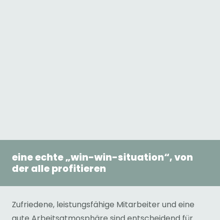
Als Stressexpertin ist es mein Ziel, das
Wohlbefinden der Mitarbeitenden im
Unternehmen zu optimieren und die vorhandenen
Human Resources zu stärken.
„Work-Life-Balance“ ist mehr als ein Trend. Sich als
Unternehmen um das Wohlergehen der
Führungskräfte und Mitarbeitenden zu kümmern
zeichnet Dich als Arbeitgeber besonders aus.
eine echte „win-win-situation“, von
der alle profitieren
Zufriedene, leistungsfähige Mitarbeiter und eine
gute Arbeitsatmosphäre sind entscheidend für